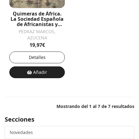
Quimeras de África.
La Sociedad Española
de Africanistas y
Colonistas: El coloni
PEDRAZ MARCOS,
AZUCENA
19,97€
Detalles
Añadir
Mostrando del 1 al 7 de 7 resultados
Secciones
Novedades