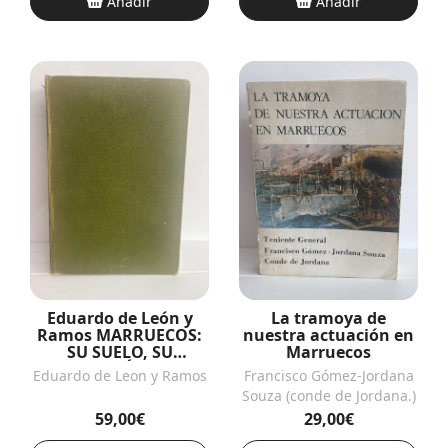
Añadir
Añadir
Eduardo de León y
La tramoya de
Ramos MARRUECOS:
nuestra actuación en
SU SUELO, SU
Marruecos
POBLACIÓN Y SU
Eduardo de Leon y Ramos
Francisco Gómez-Jordana
DERECHO
Souza (conde de Jordana.)
59,00€
29,00€