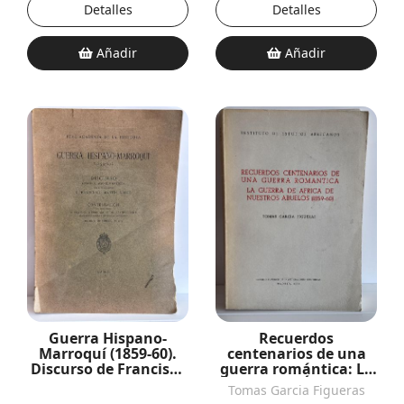
Detalles
Detalles
Añadir
Añadir
Guerra Hispano-
Recuerdos
Marroquí (1859-60).
centenarios de una
Discurso de Francisco
guerra romántica: La
Martín Arrúe. Real
guerra de África de
Tomas Garcia Figueras
Academia de la
nuestros abuelos