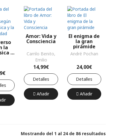
Amor: Vida y
El enigma de
Consciencia
la gran
verso
pirámide
n la
sica y
Carrilo Benito,
André Pochan
a
Emilio
ualidad
14,99€
24,00€
99€
Detalles
Detalles
les
Añadir
Añadir
dir
Mostrando del 1 al 24 de 86 resultados