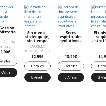
Arrabal, Manuel;
Delagado
Gutiérrez, José
Alfonso; Carrillo
Benito, Emilio
Gestión
 Misterio
Sin mente,
Seres
El uni
sin lenguaje,
espirituales
segú
sin tiempo
evolutivos e
astrofí
io Carrillo;
involutivos
l
vier León
CARRILLO
espirit
BENITO,EMILIO
12,00€
12,99€
13,99€
14,
etalles
Detalles
Detalles
Detal
Añadir
Añadir
Añadir
Aña