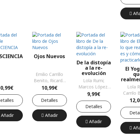
Aña
SCIENCIA
Ojos Nuevos
De la distopía
a la re-
El Yog
evolución
qu
Emilio Carrillo
realme
Benito, Ricardo
Lola Rumi;
y c
Muñoz Martínez
Marcos López,
Lola R
10,99€
10,99€
practi
Vicente Marcos;
Carrilo 
9,99€
Quiroga Morla,
Emil
12,
etalles
Detalles
Sergio;
Detalles
Grinszpun,
Detal
Añadir
Añadir
Ricardo Andrés;
Añadir
González
Aña
Bermenjo,
Martín; López