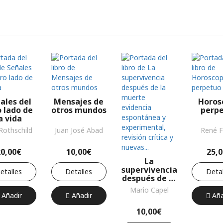
ales del
Mensajes de
Horos
o lado de
otros mundos
perp
a vida
 Rothschild
Juan José Abad
René F
20,00€
10,00€
25,
La
supervivencia
etalles
Detalles
Detal
después de la
muerte
Mario Capel
evidencia
Añadir
Añadir
Aña
espontánea y
10,00€
experimental,
revisión