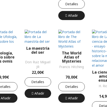
crítica y
Detalles
nuevas...
Añadir
La maestría
del ser
ología,
The World
o sobre
Atlas of
s ovnis
Mysteries
Don Ruiz Miguel
JR
Francis Hitching
La cien
22,00€
amo
9,99€
70,00€
ens
Detalles
histo
H. Ri
etalles
Detalles
crítico
la m
Añadir
14,
relaci
Añadir
Añadir
con el
Detal