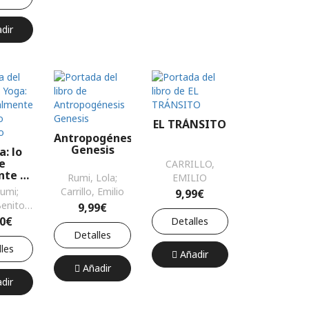
dir
EL TRÁNSITO
Antropogénesis
Genesis
a: lo
e
CARRILLO,
nte es
Rumi, Lola;
EMILIO
ómo
umi;
Carrillo, Emilio
9,99€
carlo
Benito,
9,99€
io
00€
Detalles
Detalles
les
Añadir
Añadir
dir