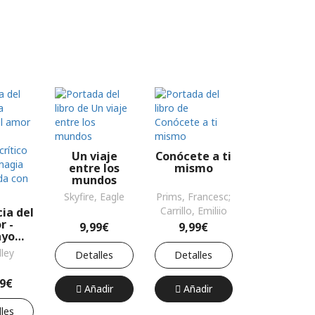
Un viaje
Conócete a ti
entre los
mismo
mundos
Skyfire, Eagle
Prims, Francesc;
Carrillo, Emiliio
cia del
r -
9,99€
9,99€
ayo
rico-
dley
Detalles
Detalles
 sobre
agia
99€
onada
Añadir
Añadir
 amor
les