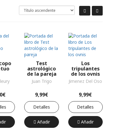
copo
Test
Los
etuo
astrológico
tripulantes
de la pareja
de los ovnis
leury
Juan Trigo
Jimenez Del Oso
00€
9,99€
9,99€
les
Detalles
Detalles
dir
Añadir
Añadir