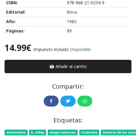
ISBN:
978-968-21-0234-9
Editorial:
Roca
Año:
1982
Páginas:
99
14.99€
Impuesto incluido
Disponible
Añadir al carrito
Compartir:
Etiquetas:
esoterismo
h. ridley
magia amorosa
ocultismo
historia de las cree