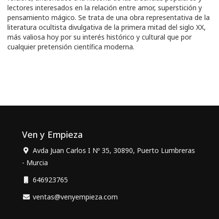
lectores interesados en la relación entre amor, superstición y
pensamiento mágico. Se trata de una obra representativa de la
literatura ocultista divulgativa de la primera mitad del siglo XX,
más valiosa hoy por su interés histórico y cultural que por
cualquier pretensión científica moderna.
Ven y Empieza
Avda Juan Carlos I Nº 35, 30890, Puerto Lumbreras
- Murcia
646923765
ventas@venyempieza.com