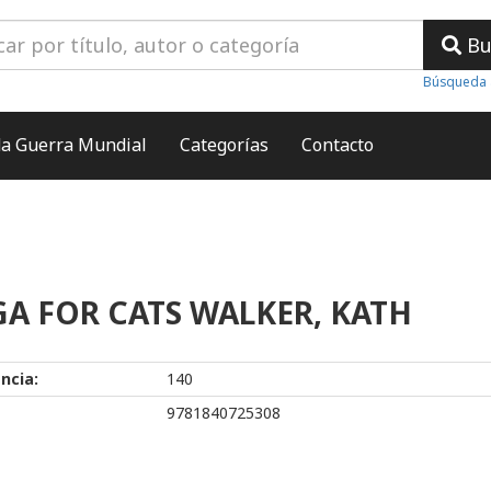
Bu
Búsqueda 
a Guerra Mundial
Categorías
Contacto
A FOR CATS WALKER, KATH
ncia:
140
9781840725308