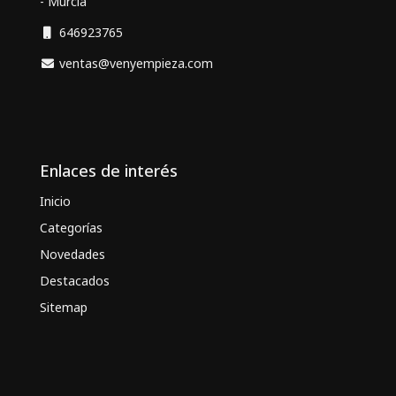
- Murcia
646923765
ventas@venyempieza.com
Enlaces de interés
Inicio
Categorías
Novedades
Destacados
Sitemap