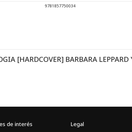
9781857750034
GIA [HARDCOVER] BARBARA LEPPARD 
es de interés
Legal