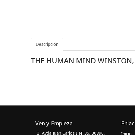
Descripción
THE HUMAN MIND WINSTON, 
Ven y Empieza
Enlac
Avda Juan Carlos I Nº 35, 30890,
Inicio