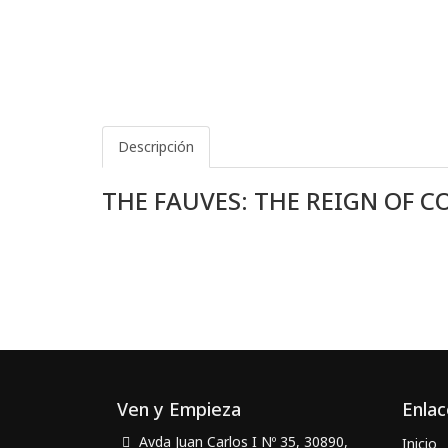
Descripción
THE FAUVES: THE REIGN OF C
Ven y Empieza
Enlac
Avda Juan Carlos I Nº 35, 30890,
Inicio