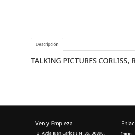
Descripción
TALKING PICTURES CORLISS, 
Ven y Empieza
Enlac
Avda Juan Carlos I Nº 35, 30890,
Inicio