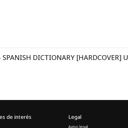
H - SPANISH DICTIONARY [HARDCOVER
es de interés
Legal
Aviso legal