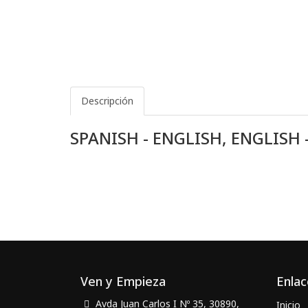
Descripción
SPANISH - ENGLISH, ENGLIS
Ven y Empieza
Enlac
Avda Juan Carlos I Nº 35, 30890,
Inicio