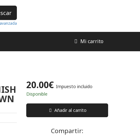
scar
avanzada
Mi carrito
20.00€
NISH
Impuesto incluido
Disponible
OWN
Añadir al carrito
Compartir: