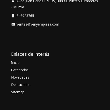
Avda Juan Carlos I Nº 35, 30890, Puerto Lumbreras
- Murcia
646923765
ventas@venyempieza.com
Enlaces de interés
Inicio
Categorías
Novedades
Destacados
Sitemap