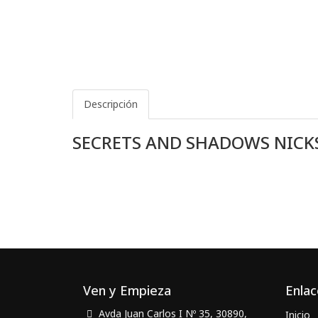
Descripción
SECRETS AND SHADOWS NICK
Ven y Empieza
Enlac
Avda Juan Carlos I Nº 35, 30890,
Inicio