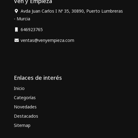
Ven y Empieza
Avda Juan Carlos I Nº 35, 30890, Puerto Lumbreras
- Murcia
646923765
ventas@venyempieza.com
Enlaces de interés
Inicio
Categorías
Novedades
Destacados
Sitemap