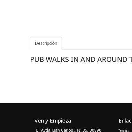
Descripción
PUB WALKS IN AND AROUND T
Ven y Empieza
Enlac
Avda Juan Carlos I Nº 35, 30890,
Inicio