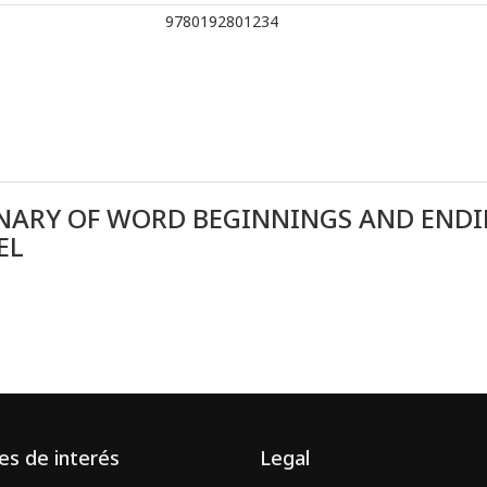
9780192801234
ONARY OF WORD BEGINNINGS AND END
EL
es de interés
Legal