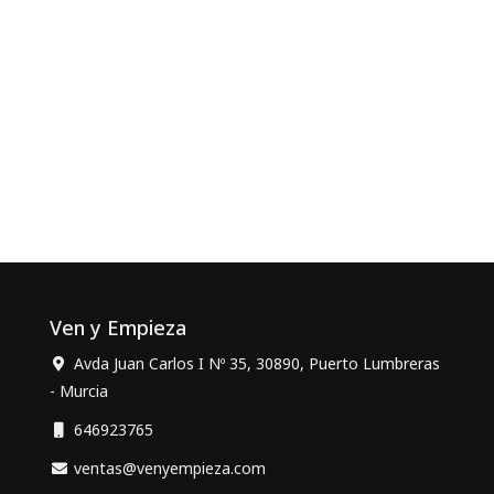
Ven y Empieza
Avda Juan Carlos I Nº 35, 30890, Puerto Lumbreras
- Murcia
646923765
ventas@venyempieza.com