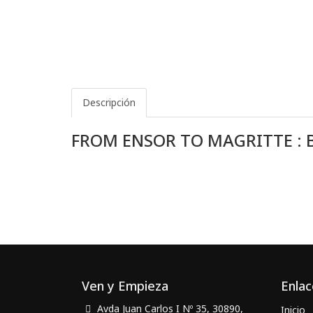
Descripción
FROM ENSOR TO MAGRITTE : B
Ven y Empieza
Enlac
Avda Juan Carlos I Nº 35, 30890,
Inicio