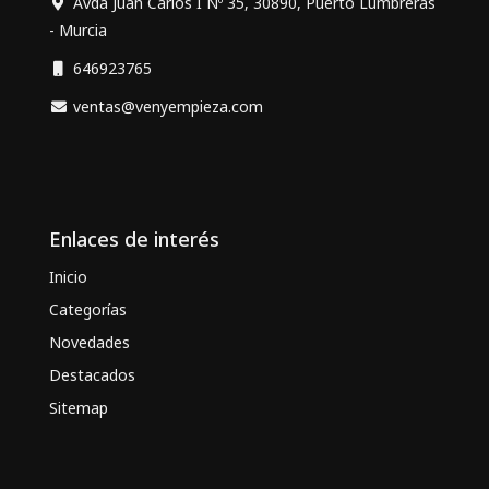
Avda Juan Carlos I Nº 35, 30890, Puerto Lumbreras
- Murcia
646923765
ventas@venyempieza.com
Enlaces de interés
Inicio
Categorías
Novedades
Destacados
Sitemap