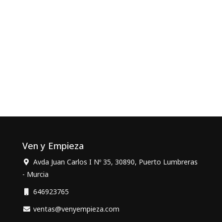
Ven y Empieza
Avda Juan Carlos I Nº 35, 30890, Puerto Lumbreras
- Murcia
646923765
ventas@venyempieza.com