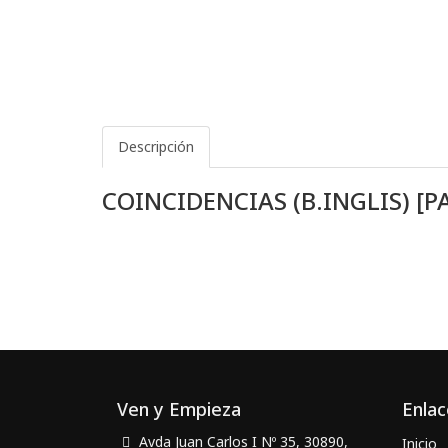
Descripción
COINCIDENCIAS (B.INGLIS) [
Ven y Empieza
Enlac
Avda Juan Carlos I Nº 35, 30890,
Inicio