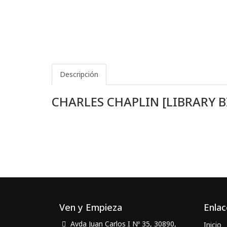
Descripción
CHARLES CHAPLIN [LIBRARY 
Ven y Empieza
Enlac
Avda Juan Carlos I Nº 35, 30890,
Inicio