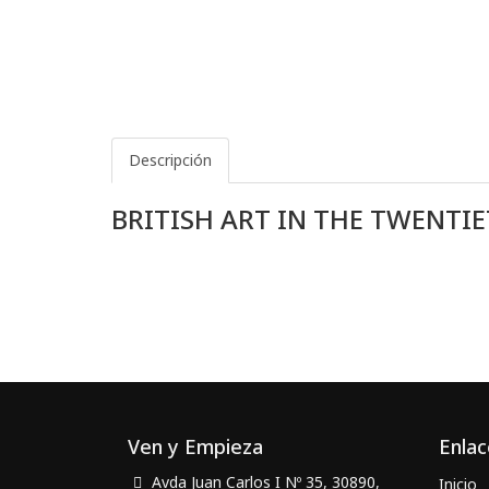
Descripción
BRITISH ART IN THE TWENT
Ven y Empieza
Enlac
Avda Juan Carlos I Nº 35, 30890,
Inicio