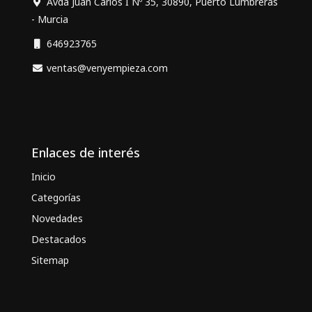
Avda Juan Carlos I Nº 35, 30890, Puerto Lumbreras
- Murcia
646923765
ventas@venyempieza.com
Enlaces de interés
Inicio
Categorías
Novedades
Destacados
Sitemap