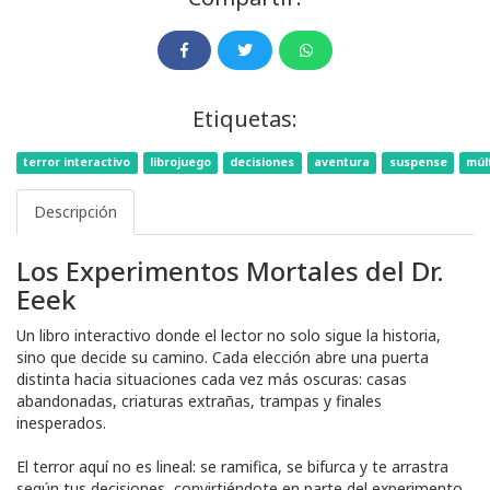
Etiquetas:
terror interactivo
librojuego
decisiones
aventura
suspense
múlt
Descripción
Los Experimentos Mortales del Dr.
Eeek
Un libro interactivo donde el lector no solo sigue la historia,
sino que decide su camino. Cada elección abre una puerta
distinta hacia situaciones cada vez más oscuras: casas
abandonadas, criaturas extrañas, trampas y finales
inesperados.
El terror aquí no es lineal: se ramifica, se bifurca y te arrastra
según tus decisiones, convirtiéndote en parte del experimento