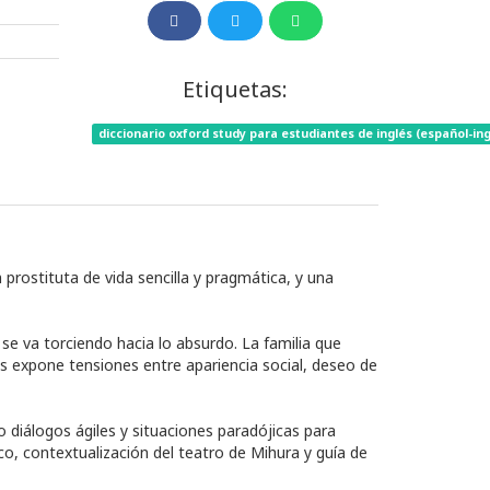
Etiquetas:
diccionario oxford study para estudiantes de inglés (español-inglé
 prostituta de vida sencilla y pragmática, y una
e va torciendo hacia lo absurdo. La familia que
es expone tensiones entre apariencia social, deseo de
o diálogos ágiles y situaciones paradójicas para
ico, contextualización del teatro de Mihura y guía de