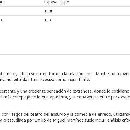
al:
Espasa Calpe
1990
s:
173
urdo y crítica social en torno a la relación entre Maribel, una joven
na hospitalidad tan excesiva como inquietante.
rtante y una creciente sensación de extrañeza, donde lo cotidiano s
al más compleja de lo que aparenta, y la convivencia entre personaj
 con rasgos del teatro del absurdo y la comedia de enredo, utilizand
 o estudiada por Emilio de Miguel Martínez suele incluir análisis crít