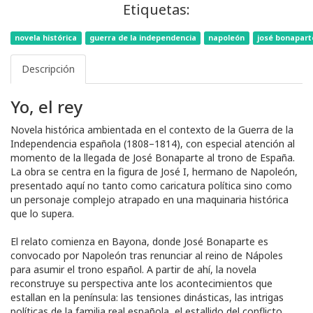
Etiquetas:
novela histórica
guerra de la independencia
napoleón
josé bonapart
Descripción
Yo, el rey
Novela histórica ambientada en el contexto de la Guerra de la
Independencia española (1808–1814), con especial atención al
momento de la llegada de José Bonaparte al trono de España.
La obra se centra en la figura de José I, hermano de Napoleón,
presentado aquí no tanto como caricatura política sino como
un personaje complejo atrapado en una maquinaria histórica
que lo supera.
El relato comienza en Bayona, donde José Bonaparte es
convocado por Napoleón tras renunciar al reino de Nápoles
para asumir el trono español. A partir de ahí, la novela
reconstruye su perspectiva ante los acontecimientos que
estallan en la península: las tensiones dinásticas, las intrigas
políticas de la familia real española, el estallido del conflicto