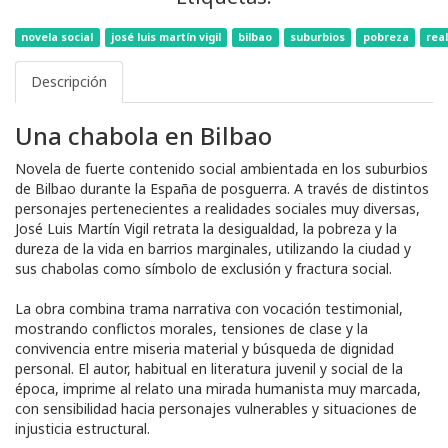
novela social
josé luis martín vigil
bilbao
suburbios
pobreza
rea
Descripción
Una chabola en Bilbao
Novela de fuerte contenido social ambientada en los suburbios
de Bilbao durante la España de posguerra. A través de distintos
personajes pertenecientes a realidades sociales muy diversas,
José Luis Martín Vigil retrata la desigualdad, la pobreza y la
dureza de la vida en barrios marginales, utilizando la ciudad y
sus chabolas como símbolo de exclusión y fractura social.
La obra combina trama narrativa con vocación testimonial,
mostrando conflictos morales, tensiones de clase y la
convivencia entre miseria material y búsqueda de dignidad
personal. El autor, habitual en literatura juvenil y social de la
época, imprime al relato una mirada humanista muy marcada,
con sensibilidad hacia personajes vulnerables y situaciones de
injusticia estructural.