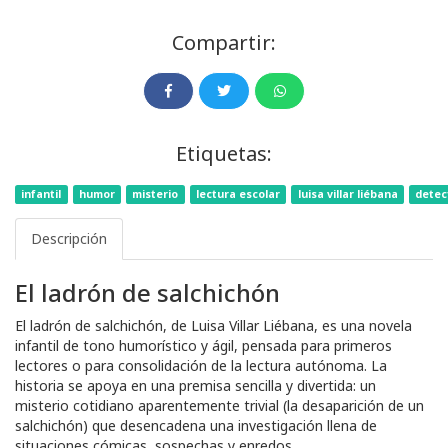
Compartir:
Etiquetas:
infantil
humor
misterio
lectura escolar
luisa villar liébana
detec
Descripción
El ladrón de salchichón
El ladrón de salchichón, de Luisa Villar Liébana, es una novela
infantil de tono humorístico y ágil, pensada para primeros
lectores o para consolidación de la lectura autónoma. La
historia se apoya en una premisa sencilla y divertida: un
misterio cotidiano aparentemente trivial (la desaparición de un
salchichón) que desencadena una investigación llena de
situaciones cómicas, sospechas y enredos.