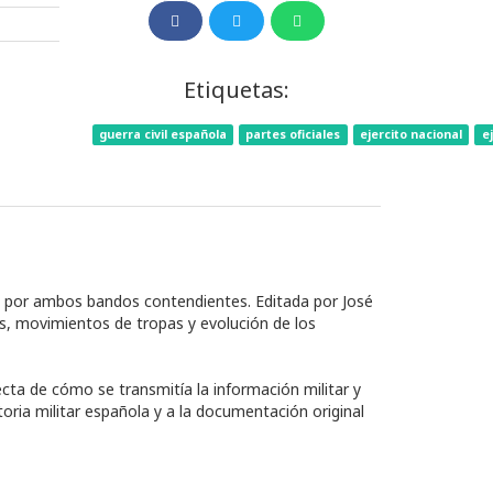
Etiquetas:
guerra civil española
partes oficiales
ejercito nacional
e
39 por ambos bandos contendientes. Editada por José
es, movimientos de tropas y evolución de los
recta de cómo se transmitía la información militar y
oria militar española y a la documentación original