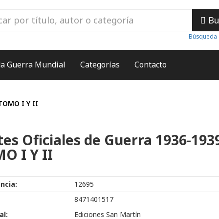
Bu
Búsqueda 
a Guerra Mundial
Categorías
Contacto
TOMO I Y II
tes Oficiales de Guerra 1936-193
O I Y II
ncia:
12695
8471401517
al:
Ediciones San Martín