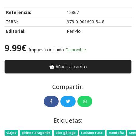
Referencia:
12867
ISBN:
978-0-901690-54-8
Editorial:
PeriPlo
9.99€
Impuesto incluido
Disponible
Añadir al carrito
Compartir:
Etiquetas:
viajes
pirineo aragonés
alto gállego
turismo rural
montaña
sen