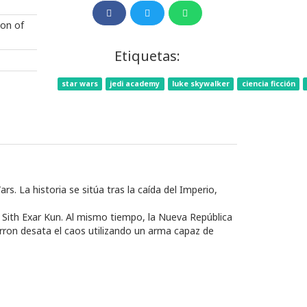
ion of
Etiquetas:
star wars
jedi academy
luke skywalker
ciencia ficción
s. La historia se sitúa tras la caída del Imperio,
uo Sith Exar Kun. Al mismo tiempo, la Nueva República
urron desata el caos utilizando un arma capaz de