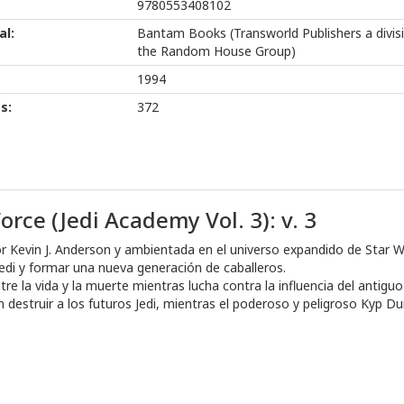
9780553408102
al:
Bantam Books (Transworld Publishers a divis
the Random House Group)
1994
s:
372
rce (Jedi Academy Vol. 3): v. 3
or Kevin J. Anderson y ambientada en el universo expandido de Star War
edi y formar una nueva generación de caballeros.
re la vida y la muerte mientras lucha contra la influencia del antig
destruir a los futuros Jedi, mientras el poderoso y peligroso Kyp D