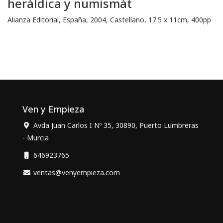
heráldica y numismát
Alianza Editorial, España, 2004, Castellano, 17.5 x 11cm, 400pp
Ven y Empieza
Avda Juan Carlos I Nº 35, 30890, Puerto Lumbreras
- Murcia
646923765
ventas@venyempieza.com