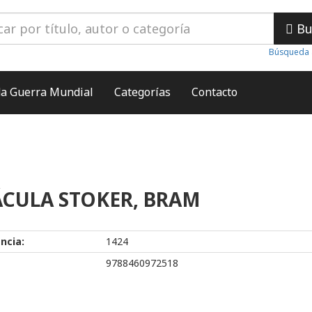
Bu
Búsqueda 
a Guerra Mundial
Categorías
Contacto
CULA STOKER, BRAM
ncia:
1424
9788460972518