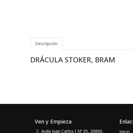
Descripción
DRÁCULA STOKER, BRAM
Ven y Empieza
Enlac
Avda Juan Carlos I Nº 35, 30890,
Inicio